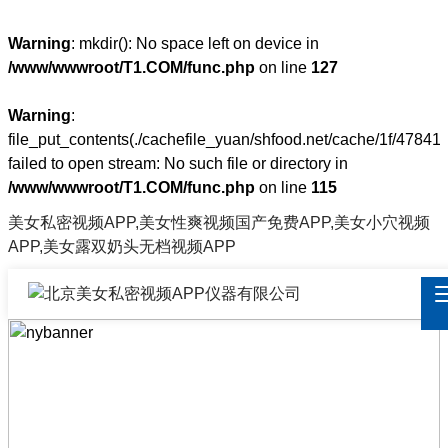
Warning
: mkdir(): No space left on device in
/www/wwwroot/T1.COM/func.php
on line
127
Warning
:
file_put_contents(./cachefile_yuan/shfood.net/cache/1f/47841/
failed to open stream: No such file or directory in
/www/wwwroot/T1.COM/func.php
on line
115
美女私密视频APP,美女性爽视频国产免费APP,美女小穴视频
APP,美女露双奶头无档视频APP