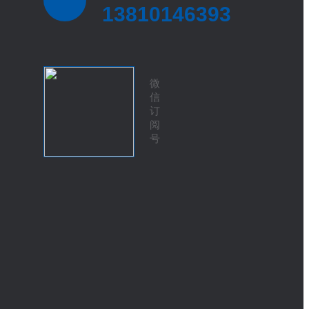
13810146393
微
信
订
阅
号