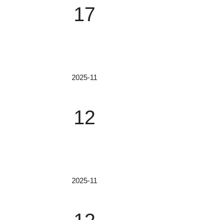
17
2025-11
电动旋转滑台核心技术解析：从传动原理到选
电动旋转滑台作为精密传动领域的核心部件，广
12
工作原理电动旋转滑台的核心是将电机的旋转运
型包括蜗轮蜗杆传动、同步带传动、齿轮传动、
异：核心指标如端跳、径跳、同心度等可达到国*先
2025-11
高美女性爽视频国产免费APP相机的主要类
高美女性爽视频国产免费APP相机的类型主要
型，不同类型在结构、性能和适用场景上差异显