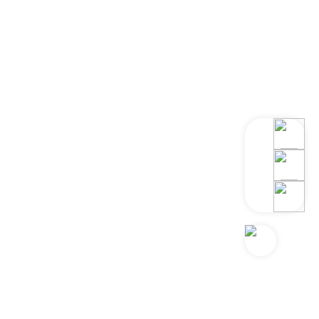
键装置。一、电动旋转滑台基础知识核心
别于直线滑台、升降滑台的关键，常见类
转速和适用场景。主要产品特点·精度优
类，还有光栅分光、棱镜分光等细分类
线阵型）这是目前主流且应用广的类型，