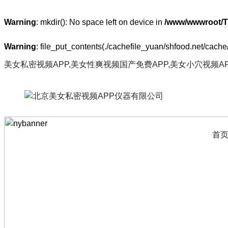
Warning
: mkdir(): No space left on device in
/www/wwwroot/T
Warning
: file_put_contents(./cachefile_yuan/shfood.net/cache/
美女私密视频APP,美女性爽视频国产免费APP,美女小穴视频A
首