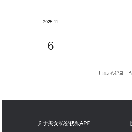
对...
2025-11
湖工大团队：拓扑半金属TiSi与等离子体Cu
近日，湖北工业大学马新国、程正旺教授课题组联合陕
6
制氢材料研究中取得重要进展，相关成果以“SynergisticEffectof
O2NanorodArray”为题发表在国际知*期刊《Inorgan
共 812 条记录，当前
国产条纹相机精选：捕捉超快光学瞬间的“时
一、条纹相机基础知识：洞悉瞬态世界的核心工具在
空中传播0.3毫米的时间。要捕捉这类“转瞬即
器，被誉为“时间显微镜”。1.1条纹相机的核心
关于美女私密视频APP
为“空间维度”的条纹图像，最终实现高时...