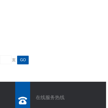
oNemangwele等，在光电催化分解水
lectrocatalyticWaterSplittingofTi
页
1皮秒=10⁻¹²秒）——相当于光在真
相机正是为解决这一难题而生的专业仪
子束扫描，将“时间维度”的光信号变化转化
在线服务热线