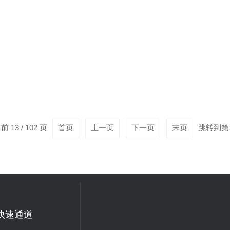
协同增强TiO2光电催化分解水性能
西师范大学潘明虎教授、江汉大学刘继延教授、文达大学Fhulufhel
TopologicalSemimetalTiSiａndPlasmonicCuforEnhancedPhotoe
...
 13 / 102 页
首页
上一页
下一页
末页
跳转到第
间显微镜“
超快科学领域，许多物理、化学与生物过程的发生时间仅为“皮秒级”（
逝”的现象，普通相机（毫秒至微秒级时间分辨）完*无能为力，而条纹
工作原理：将“时间”转化为“空间”条纹相机的本质是通过光电转换与电
快速通道