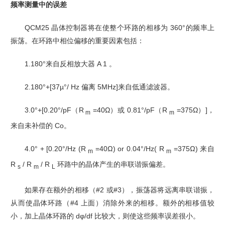
频率测量中的误差
QCM25 晶体控制器将在使整个环路的相移为 360°的频率上
振荡。在环路中相位偏移的重要因素
包括：
1.180°来自反相放大器 A 1 。
2.180°+[37µ°/ Hz 偏离 5MHz]来自低通滤波器。
3.0°+[0.20°/pF（R
=40Ω）或 0.81°/pF（R
=375Ω）]，
m
m
来自未补偿的 Co。
4.0° + [0.20°/Hz (R
=40Ω) or 0.04°/Hz( R
=375Ω) 来自
m
m
R
/ R
/ R
环路中的晶体产生的串联
谐振偏差。
s
m
L
如果存在额外的相移（#2 或#3），振荡器将远离串联谐振，
从而使晶体环路（#4 上面）消除外
来的相移。额外的相移值较
小，加上晶体环路的 dφ/df 比较大，则使这些频率误差很小。