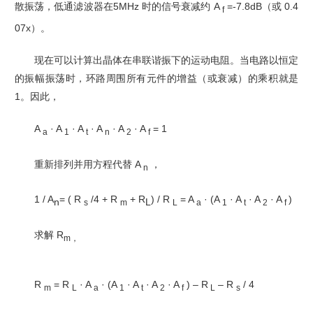
散振荡，低通滤波器在5MHz 时的信号衰减约 A
=-7.8dB（或 0.4
f
07x）。
现在可以计算出晶体在串联谐振下的运动电阻。当电路以恒定
的振幅振荡时，环路周围所有元件
的增益（或衰减）的乘积就是
1。因此，
A
· A
· A
· A
· A
· A
= 1
a
1
t
n
2
f
重新排列并用方程代替 A
，
n
1 / A
= ( R
/4 + R
+ R
) / R
= A
· (A
· A
· A
· A
)
n
L
s
m
L
a
1
t
2
f
求解 R
m，
R
= R
· A
· (A
· A
· A
· A
) – R
– R
/ 4
m
L
a
1
t
2
f
L
s