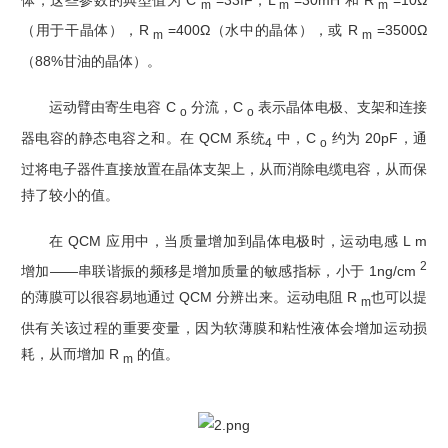
m
m
m
（用于干晶体），R
=400Ω（水中的晶体），或 R
=3500Ω
m
m
（88%甘油的晶体）。
运动臂由寄生电容 C
分流，C
表示晶体电极、支架和连接
o
o
器电容的静态电容之和。在 QCM 系
统
中，C
约为 20pF，通
4
o
过将电子器件直接放置在晶体支架上，从而消除电缆电容，从而保
持了较小的值。
在 QCM 应用中，当质量增加到晶体电极时，运动电感 L m
2
增加——串联谐振的频移是增加质量的敏感指标，小于 1ng/cm
的薄膜可以很容易地通过 QCM 分辨出来。运动电阻 R
也可以提
m
供有关该过程的重要变量，因为软薄膜和粘性液体会增加运动损
耗，从而增加 R
的值。
m