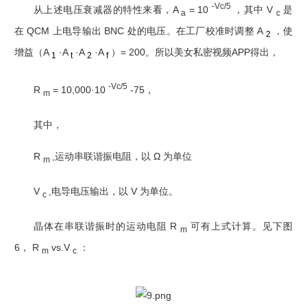
-Vc/5
从上述电压衰减器的特性来看，A
= 10
，其中 V
是
a
c
在 QCM 上电导输出 BNC 处的电压。
在工厂校准时调整 A
，使
2
增益（A
·A
·A
·A
）= 200。所以美女私密视频APP得出，
1
t
2
f
-Vc/5
R
= 10,000·10
-75，
m
其中，
R
运动串联谐振电阻，以 Ω 为单位
m -
V
电导电压输出，以 V 为单位。
c -
晶体在串联谐振时的运动电阻 R
可有上式计算。见下图
m
6， R
vs.V
：
m
c