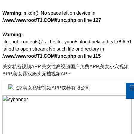
Warning
: mkdir(): No space left on device in
/www/wwwroot/T1.COM/func.php
on line
127
Warning
:
file_put_contents(./cachefile_yuan/shfood.net/cache/17/96f51/
failed to open stream: No such file or directory in
/www/wwwroot/T1.COM/func.php
on line
115
美女私密视频APP,美女性爽视频国产免费APP,美女小穴视频
APP,美女露双奶头无档视频APP