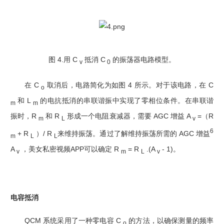
图 4.用 C
抵消 C
的振荡器电路模型。
v
0
在 C
取消后，电路简化为如图 4 所示。对于该电路，在 C
o
和 L
的电抗抵消的串联谐振中实现了零相位条件。在串联谐
m
m
振时，R
和 R
形成一个电阻衰减器，需要 AGC 增益 A
=（R
m
L
v
6
+ R
）/ R
来维持振荡。通过了解维持振荡所需的 AGC 增益
m
L
L
A
，美女私密视频APP可以确定 R
= R
.(A
- 1)。
v
m
L
v
电容抵消
QCM 系统采用了一种零电容 C
的方法，以确保测量的频率
o