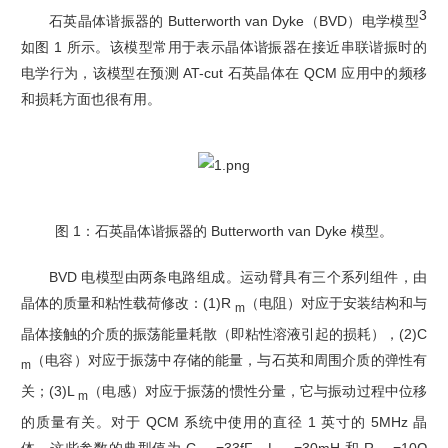
3
石英晶体谐振器的 Butterworth van Dyke（BVD）电学模型
如图 1 所示。该模型常用于表示晶体谐振器在接近串联谐振时的
电学行为，该模型在预测 AT-cut 石英晶体在 QCM 应用中的频移
和损耗方面也很有用。
图 1：石英晶体谐振器的 Butterworth van Dyke 模型。
BVD 电模型由两条电路组成。运动臂具有三个系列组件，由
晶体的质量和粘性载荷修改：(1)R
（电阻）对应于安装结构和与
m
晶体接触的介质的振荡能量耗散（即粘性溶液引起的损耗），(2)C
（电容）对应于振荡中存储的能量，与石英和周围介质的弹性有
m
关；(3)L
（电感）对应于振荡的惯性分量，它与振动过程中位移
m
的质量有关。对于 QCM 系统中使用的直径 1 英寸的 5MHz 晶
体，这些参数的典型值为 C
=33fF，L
=30mH 和 R
=10Ω