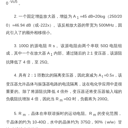
-Vc/5
0
。
2. 一个固定增益放大器，增益为 A
=45 dB+20log（250/20
1
0）=46.94 dB（或-222x）。该反相
放大器的带宽为 500MHz，因
此引入了的额外相移很小。
3. 100Ω 的源电阻 R s 。该源电阻由两个串联 50Ω 电阻组
成，其中一个在放大器 A
内部。通过
随后的 2:1 变压器，该源阻
1
抗降低了 4 倍，至 25Ω。
4. 具有 2：1 匝数比的隔离变压器，因此衰减为 A
=0.5x，该
t
变压器允许晶体与振荡器电路的电
流隔离，这在电化学应用中是很
重要的。除了将源阻抗降低 4 倍外，变压器还将变压器输入端的
负载阻抗增加 4 倍，因此当 R
=0Ω 时，负载将为 200Ω。
m
5. R
，晶体在串联谐振时的运动电阻。R
的变化范围，
m
m
干晶体的约为 10-40Ω，水中的晶体约
为 375Ω，90%（w/w）甘