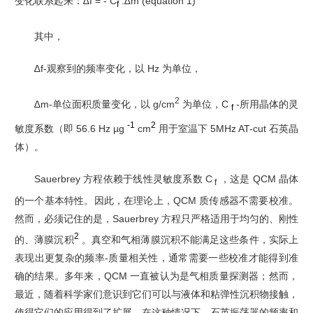
变化联系起来：
∆f = - C
.∆m (equation 1)
f
其中，
∆f-观察到的频率变化，以 Hz 为单位，
2
∆m-单位面积质量变化，以 g/cm
为单位，
C
-所用晶体的灵
f
-1
2
敏度系数（即 56.6 Hz µg
cm
用于室温下 5MHz AT-cut 石英晶
体）。
Sauerbrey 方程依赖于线性灵敏度系数 C
，这是 QCM 晶体
f
的一个基本特性。因此，在理论上，QCM 质传感器不需要校准。
然而，必须记住的是，Sauerbrey 方程只严格适用于均匀的、刚性
2
的、薄膜沉积
。真空和气相薄膜沉积不能满足这些条件，实际上
表现出更复杂的频率-质量相关性，通常需要一些校准才能得到准
确的结果。
多年来，QCM 一直被认为是气相质量探测器；然而，
最近，随着科学家们意识到它们可以与液体和粘弹性沉积物接触，
使得它们的应用得到了扩展。在这种情况下，石英振荡器的频率和