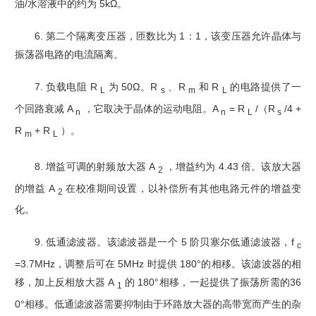
油/水溶液中的约为 5kΩ。
6. 第二个隔离变压器，匝数比为 1：1，该变压器允许晶体与
振荡器电路的电流隔离。
7. 负载电阻 R
为 50Ω。R
、R
和 R
的电路提供了一
L
s
m
L
个回路衰减 A
，它取决于晶体的运动电
阻。A
= R
/（R
/4 +
n
n
L
s
R
+ R
）。
m
L
8. 增益可调的射频放大器 A
，增益约为 4.43 倍。该放大器
2
的增益 A
在校准期间设置，以补偿
所有其他电路元件的增益变
2
化。
9. 低通滤波器。该滤波器是一个 5 阶贝塞尔低通滤波器，f
c
=3.7MHz，调整后可在 5MHz 时提
供 180°的相移。该滤波器的相
移，加上反相放大器 A
的 180°相移，一起提供了振荡所需的36
1
0°相移。低通滤波器需要抑制由于环路放大器的高带宽而产生的杂