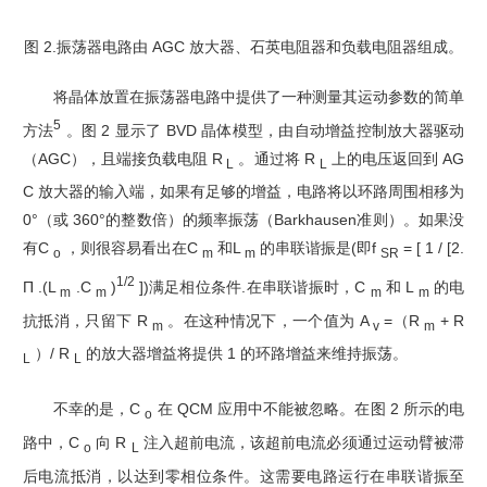
图 2.振荡器电路由 AGC 放大器、石英电阻器和负载电阻器组成。
将晶体放置在振荡器电路中提供了一种测量其运动参数的简单
5
方法
。图 2 显示了 BVD 晶体模型，由自动增益控制放大器驱动
（AGC），且端接负载电阻 R
。通过将 R
上的电压返回到 AG
L
L
C 放大器的输入端，如果有足够的增益，电路将以环路周围相移为
0°（或 360°的整数倍）的频率振荡（Barkhausen准则）。如果没
有C
，则很容易看出在C
和L
的串联谐振是(即f
= [ 1 / [2.
o
m
m
SR
1/2
Π .(L
.C
)
])满足相位条件.在串联谐振时，C
和 L
的电
m
m
m
m
抗抵消，只留下 R
。在这种情况下，一个值为 A
=（R
+ R
m
v
m
）/ R
的放大器增益将提供 1 的环路增益来维持振荡。
L
L
不幸的是，C
在 QCM 应用中不能被忽略。在图 2 所示的电
o
路中，C
向 R
注入超前电流，该超前电流必须通过运动臂被滞
o
L
后电流抵消，以达到零相位条件。这需要电路运行在串联谐振至