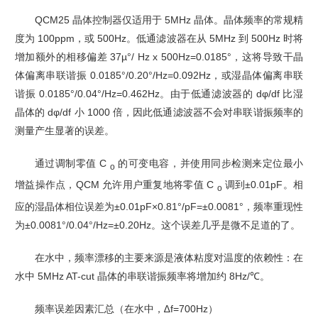
QCM25 晶体控制器仅适用于 5MHz 晶体。晶体频率的常规精
度为 100ppm，或 500Hz。低通滤
波器在从 5MHz 到 500Hz 时将
增加额外的相移偏差 37µ°/ Hz x 500Hz=0.0185°，这将导致干晶
体偏离串联谐振 0.0185°/0.20°/Hz=0.092Hz，或湿晶体偏离串联
谐振 0.0185°/0.04°/Hz=0.462Hz。由于低通滤波器的 dφ/df 比湿
晶体的 dφ/df 小 1000 倍，因此低通滤波器不会对串联谐振频率的
测量产生显著的误差。
通过调制零值 C
的可变电容，并使用同步检测来定位最小
o
增益操作点，QCM 允许用户重复地将
零值 C
调到±0.01pF。相
o
应的湿晶体相位误差为±0.01pF×0.81°/pF=±0.0081°，频率重现性
为±0.0081°/0.04°/Hz=±0.20Hz。这个误差几乎是微不足道的了。
在水中，频率漂移的主要来源是液体粘度对温度的依赖性：在
水中 5MHz AT-cut 晶体的串联谐
振频率将增加约 8Hz/℃。
频率误差因素汇总（在水中，∆f=700Hz）