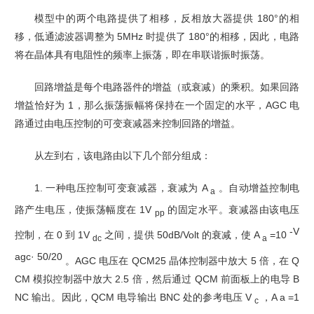
模型中的两个电路提供了相移，反相放大器提供 180°的相
移，低通滤波器调整为 5MHz 时提供
了 180°的相移，因此，电路
将在晶体具有电阻性的频率上振荡，即在串联谐振时振荡。
回路增益是每个电路器件的增益（或衰减）的乘积。如果回路
增益恰好为 1，那么振荡振幅将保
持在一个固定的水平，AGC 电
路通过由电压控制的可变衰减器来控制回路的增益。
从左到右，该电路由以下几个部分组成：
1. 一种电压控制可变衰减器，衰减为 A
。自动增益控制电
a
路产生电压，使振荡幅度在 1V
的
固定水平。衰减器由该电压
pp
-V
控制，在 0 到 1V
之间，提供 50dB/Volt 的衰减，使 A
=10
dc
a
agc· 50/20
。AGC 电压在 QCM25 晶体控制器中放大 5 倍，在 Q
CM 模拟控制器中放大 2.5 倍，然后通过 QCM 前面板上的电导 B
NC 输出。因此，QCM 电导输出 BNC 处的参考电压 V
，A a =1
c