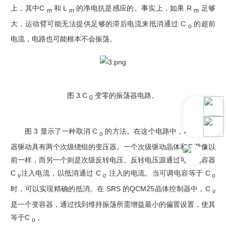
上，其中C
和 L
的净电抗是感应的。事实上，如果 R
足够
m
m
m
大，运动臂可能无法提供足够的滞后电流来抵消通过 C
的超前
o
电流，电路也可能根本不会振荡。
图 3.C
变零的振荡器电路。
0
图 3 显示了一种取消 C
的方法。在这个电路中，AGC 放大
o
器驱动具有两个次级绕组的变压器。
一个次级驱动晶体和负载像以
前一样，而另一个则是次级反转电压。反转电压源通过可调电容器
C
注入电流，以抵消通过 C
注入的电流。当可调电容等于 C
v
o
o
时，可以实现精确的抵消。在 SRS 的QCM25晶体控制器中，C
v
是一个变容器，通过找到维持振荡所需增益最小的偏置设置，使其
等于C
。
o