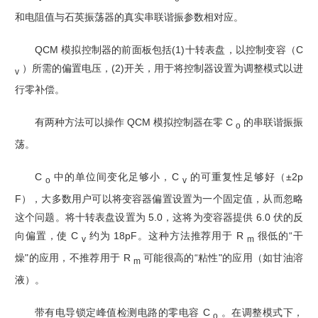
和电阻值与石英振荡器的真实串联
谐振参数相对应。
QCM 模拟控制器的前面板包括(1)十转表盘，以控制变容（C
）所需的偏置电压，(2)开关，用于
将控制器设置为调整模式以进
v
行零补偿。
有两种方法可以操作 QCM 模拟控制器在零 C
的串联谐振振
o
荡。
C
中的单位间变化足够小，C
的可重复性足够好（±2p
o
v
F），大多数用户可以将变容器偏置设置
为一个固定值，从而忽略
这个问题。将十转表盘设置为 5.0，这将为变容器提供 6.0 伏的反
向偏置，使 C
约为 18pF。这种方法推荐用于 R
很低的“干
v
m
燥"的应用，不推荐用于 R
可能很高的“粘性"的应用（如甘油溶
m
液）。
带有电导锁定峰值检测电路的零电容 C
。在调整模式下，
o