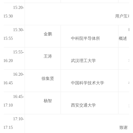
15:20-
15:30
用户互动
15:30-
时
金鹏
15:55
中科院半导体所
概述
15:55-
王涛
16:20
武汉理工大学
非
16:20-
徐集贤
16:45
中国科学技术大学
硅
16:45-
杨智
17:1
0
西安交通大学
光
17:1
0
-
17:
15
致谢