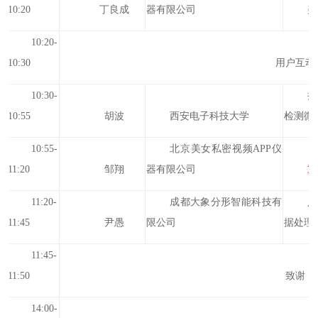
10:20
丁良成
器有限公司
美
10:20-
10:30
用户互动
10:30-
拉
10:55
胡波
西安电子科技大学
检测微
10:55-
北京美女私密视频APP仪
11:20
邹翔
器有限公司
重
11:20-
成都大象分形智能科技有
人
11:45
尹愚
限公司
据处理
11:45-
11:50
致谢
14:00-