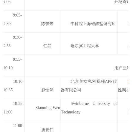
9:05
开场寄语
9:05-
9:30
陈俊锋
中科院上海硅酸盐研究所
闪
9:30-
9:55
任晶
哈尔滨工程大学
新
9:55-
10:10
用户互动
10:10-
北京美女私密视频APP仪
重
10:35
赵怡然
器有限公司
性爽视频
10:35-
Swinburne University of
Xiaoming Wen
11:00
Technology
时
11:00-
唐爱伟