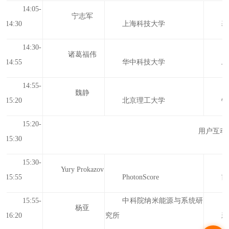
14:05-
宁志军
14:30
上海科技大学
基
14:30-
诸葛福伟
14:55
华中科技大学
二
14:55-
魏静
15:20
北京理工大学
钙
15:20-
用户互动
15:30
15:30-
Yury Prokazov
15:55
PhotonScore
前
15:55-
中科院纳米能源与系统研
杨亚
16:20
究所
新