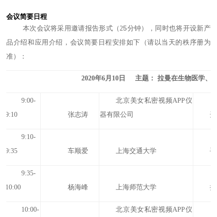
会议简要日程
5
本次会议将采用邀请报告形式（2
分钟），同时也将开设新产
品介绍和应用介绍，会议简要日程安排如下（请以当天的秩序册为
准）：
2020年6月10日 主题： 拉曼在生物医学
9:00-
北京美女私密视频APP仪
9:10
张志涛
器有限公司
开
9:10-
9:35
车顺爱
上海交通大学
手
9:35-
10:00
杨海峰
上海师范大学
拉
10:00-
北京美女私密视频APP仪