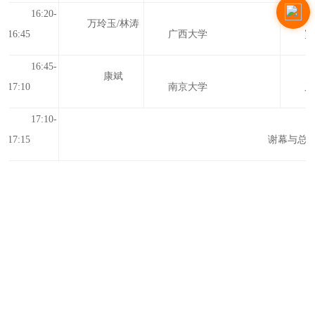
16:20-
万玲玉/林涛
16:45
广西大学
宽
1
6
:
45
-
康斌
17
:
10
南京大学
又
1
7
:
10
-
1
7
:
15
谢幕与总