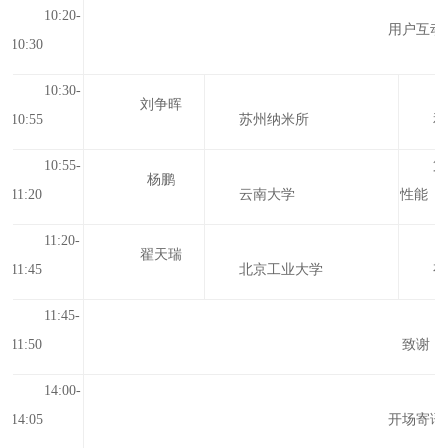
10:20-
用户互动
10:30
10:30-
刘争晖
10:55
苏州纳米所
和
10:55-
第
杨鹏
11:20
云南大学
性能
11:20-
翟天瑞
11:45
北京工业大学
有
11:45-
11:50
致谢
14:00-
14:05
开场寄语