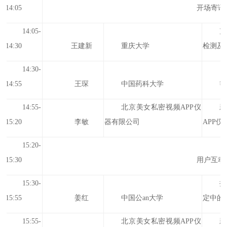
14:05
开场寄语
14:05-
充
14:30
王建新
重庆大学
检测及
14:30-
14:55
王琛
中国药科大学
等
14:55-
北京美女私密视频APP仪
15:20
李敏
器有限公司
APP仪 F
15:20-
15:30
用户互动
15:30-
拉
15:55
姜红
中国公an大学
定中的
15:55-
北京美女私密视频APP仪
新