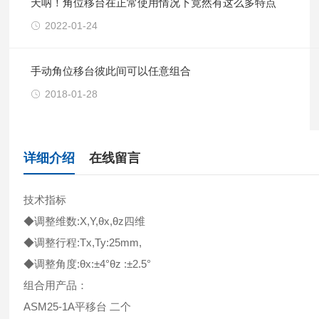
天呐！角位移台在正常使用情况下竟然有这么多特点
2022-01-24
手动角位移台彼此间可以任意组合
2018-01-28
详细介绍
在线留言
技术指标
◆调整维数:X,Y,θx,θz四维
◆调整行程:Tx,Ty:25mm,
◆调整角度:θx:±4°θz :±2.5°
组合用产品：
ASM25-1A平移台 二个