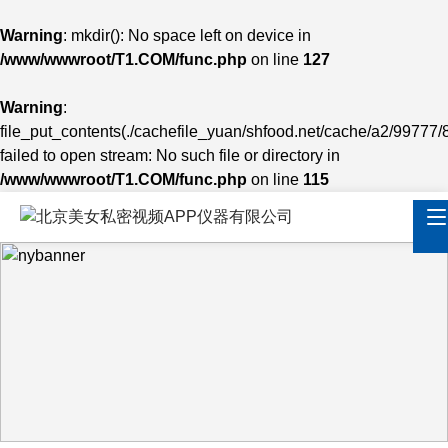
Warning
: mkdir(): No space left on device in
/www/wwwroot/T1.COM/func.php
on line
127
Warning
:
file_put_contents(./cachefile_yuan/shfood.net/cache/a2/99777/
failed to open stream: No such file or directory in
/www/wwwroot/T1.COM/func.php
on line
115