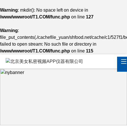
Warning
: mkdir(): No space left on device in
/www/wwwroot/T1.COM/func.php
on line
127
Warning
:
file_put_contents(./cachefile_yuan/shfood.net/cache/c1/527f1/b
failed to open stream: No such file or directory in
/www/wwwroot/T1.COM/func.php
on line
115