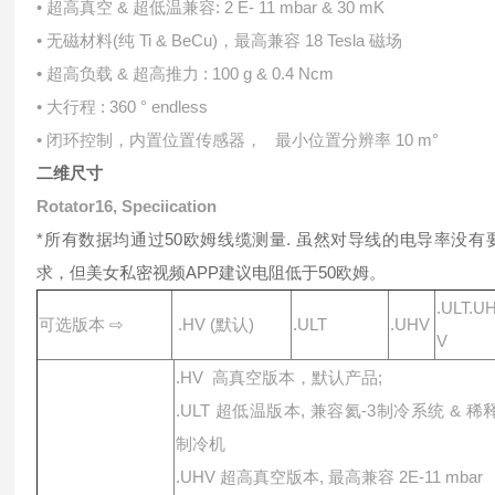
• 超⾼真空 & 超低温兼容: 2 E- 11 mbar & 30 mK
• ⽆磁材料(纯 Ti & BeCu)，最⾼兼容 18 Tesla 磁场
• 超⾼负载 & 超⾼推⼒ : 100 g & 0.4 Ncm
• ⼤⾏程 : 360 ° endless
• 闭环控制，内置位置传感器， 最⼩位置分辨率 10 m°
⼆维尺⼨
Rotator16, Speciication
*所有数据均通过50欧姆线缆测量. 虽然对导线的电导率没有
求，但美女私密视频APP建议电阻低于50欧姆。
.ULT.U
可选版本 ⇨
.HV (默认)
.ULT
.UHV
V
.HV ⾼真空版本，默认产品;
.ULT 超低温版本, 兼容氦-3制冷系统 & 稀
制冷机
.UHV 超⾼真空版本, 最⾼兼容 2E-11 mbar