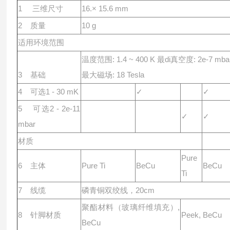
1 三维尺⼨
16.× 15.6 mm
2 质量
10 g
适⽤环境范围
温度范围: 1.4 ~ 40
0 K 最di真
空度: 2e-7 mba
3 基础
最⼤磁场: 18 Tesla
4 可选1 - 30 mK
✓
✓
5 可选2 - 2e-11
✓
✓
mbar
材质
Pure
6 主体
Pure Ti
BeCu
BeCu
Ti
7 线缆
磷⻘铜双绞线，20cm
聚酯材料（玻璃纤维填充）,
8 针脚材质
Peek, BeCu
BeCu