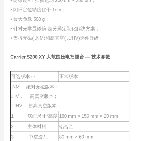
• 两维度XY 扫描运动 200 um × 200 um；
• 闭环定位精度优于 1nm；
• 最⼤负载 500 g；
• 针对光学显微镜-超分辨定制化解决⽅案；
• ⽀持⽆磁( .NM)和⾼真空( .UHV)选件升级
Carrier.S200.XY ⼤范围压电扫描台 — 技术参数
可选版本 ⇨
正常版本
.NM 绝对⽆磁版本；
.HV， ⾼真空版本 ;
.UHV ，超⾼真空版本；
1 底⾯尺⼨*⾼度
180 mm × 150 mm × 20 mm
2 主体材料
铝合⾦
3 中空透孔
80 mm × 60 mm