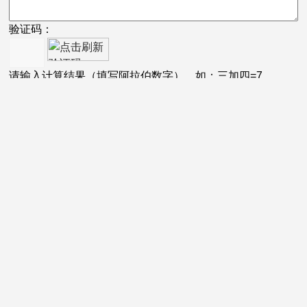
验证码：
请输入计算结果（填写阿拉伯数字），如：三加四=7
微
信
订
阅
号
技术支持：
化工仪器网
管理登录
sitemap.xml
Copyright © 2026 北京美女私密视频APP仪器有限公司 版权所
有
备案号：
京ICP备05015148号-4