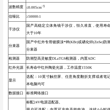
-1
波数精度
≤0.005cm
信噪比
≥50000:1
国产高稳定立体角镜干涉仪，恒久准直，使用寿
干涉仪
大于10年
国产中红外专用镀膜溴*钾(KBr)或硒化锌(ZnSe)防
分束器
分束器
检测器
防潮型高灵敏度DLaTGS检测器，内置ADC
红外光源
长寿命中红外陶瓷光源，工作温度1550K
选配：10英寸触控屏、任意角度翻折支撑或者笔
显示
本电脑均可
数据接口
标准网络接口
标配24V电源适配器。
用户可选配：内置可充电高能电池，连续4小时