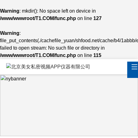
Warning
: mkdir(): No space left on device in
/www/wwwroot/T1.COM/func.php
on line
127
Warning
:
file_put_contents(./cachefile_yuan/shfood.net/cache/b4/1abbb/
failed to open stream: No such file or directory in
/www/wwwroot/T1.COM/func.php
on line
115