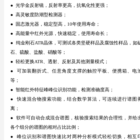
● 光学金反射镜，反射率更高，抗氧化性更强；
● 高灵敏度防潮型检测器；
● 固态激光器，稳定型高，10年使用寿命；
● 高能量中红外光源，快速稳定，使用寿命长；
● 纯金刚石ATR晶体，可测试各类坚硬样品及腐蚀
性样品，如
石、硫酸、盐酸、硝酸等；
● 轻松更换ATR、透射、反射及其他测量模式；
● 可加装翻折式、任意角度支撑的触控平板、便携箱、
电
等；
● 智能红外特征峰峰位识别功能，检测准确度高；
● 快速混合物搜索功能，结合数学算法，可连续进行谱
图
离；
● 软件可自动合成混合谱图，核验搜索结果的合理性，并给
各个组分的谱图的相对占比比例；
● 峰位识别和谱图快速比对两种分析模式轻松切换，相
互