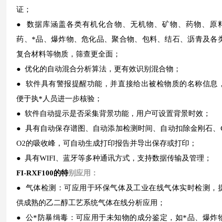
证；
● 数据库涵盖各类有机化合物、无机物、矿物、药物、
原
药、*品、爆炸物、危化品、聚合物、包料、结石、沥青及各
复合材料等物质，筛查更全面；
● 优化的自动混合分析算法，更有效识别混合物；
● 软件具有警报提醒功能，并直接给出被检物质的名
称信息
便于执*人员进一步核验；
● 软件自动提示是否采集背景功能，用户可设置
背景时效；
● 具有自动保存谱图、自动添加检测时间、自动扣
除金刚石、
O2的吸收峰，可自动生成打印报告并导出保存或打印；
● 具有WIFI、蓝牙等多种通讯方式，支持数据传
输及管理；
FI-RXF100的特
别应用：
● 气体检测：可应用于环保气体及工业在线气体实时检测，
供成熟的乙二醇工艺系统气体在线分析应用；
● 公*防暴缉毒：可应用于未知物的成分鉴定，如*品、爆炸