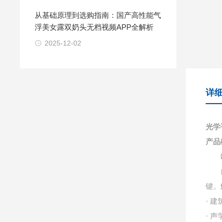
从基础原理到选购指南：国产高性能气
浮美女露双奶头无档视频APP全解析
2025-12-02
详
光学
产品
键。
· 建
· 声