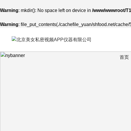
Warning
: mkdir(): No space left on device in
/www/wwwroot/T1
Warning
: file_put_contents(./cachefile_yuan/shfood.net/cache/5
首页