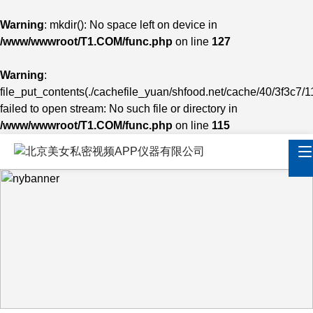
Warning
: mkdir(): No space left on device in
/www/wwwroot/T1.COM/func.php
on line
127
Warning
:
file_put_contents(./cachefile_yuan/shfood.net/cache/40/3f3c7/11
failed to open stream: No such file or directory in
/www/wwwroot/T1.COM/func.php
on line
115