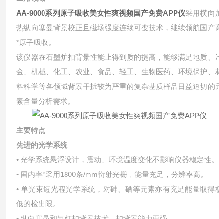
AA-9000系列原子吸收美女性爽视频国产免费APP仪
采用横向
热纵向塞曼背景校正且磁场强度连续可变技术，继续领航国产
*原子吸收。
该仪器在石墨炉扣背景性能上得到质的提高，能够满足地质、
金、机械、化工、农业、食品、轻工、生物医药、环境保护、
料科学等各领域背景干扰较为严重的复杂基质样品日益迫切的
素含量分析需求。
主要特点
先进的光学系统
• 光学系统悬浮设计，震动、环境温度变化不影响仪器稳定性。
• 国内率*采用1800条/mm衍射光栅，能量充足，分辨率高。
• 单光束短光程光学系统，对砷、硒等元素亦有充足能量取得
低的检出限。
• 纵向塞曼和氘灯扣背景技术，扣背景能力更强。