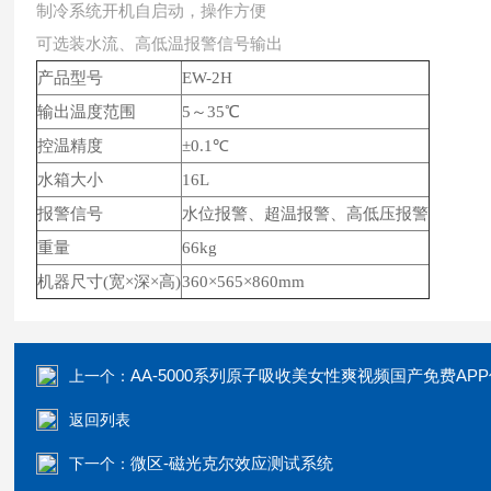
制冷系统开机自启动，操作方便
可选装水流、高低温报警信号输出
产品型号
EW-2H
输出温度范围
5～35℃
控温精度
±0.1℃
水箱大小
16L
报警信号
水位报警、超温报警、高低压报警
重量
66kg
机器尺寸(宽×深×高)
360×565×860mm
AA-5000系列原子吸收美女性爽视频国产免费AP
上一个：
返回列表
微区-磁光克尔效应测试系统
下一个：