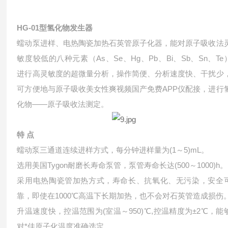
HG-01型氢化物发生器
蠕动泵进样、电热陶瓷加热石英管原子化器，能对原子吸收法
敏度较低的八种元素（As、Se、Hg、Pb、Bi、Sb、Sn、Te
进行高灵敏度的超微量分析，操作简便、分析速度快、干扰少
可方便地与原子吸收美女性爽视频国产免费APP仪配接，进行
化物——原子吸收法测定。
特 点
蠕动泵三通道连续进样方式，每分钟进样量为(1～5)mL。
选用美国Tygon耐磨长寿命泵管，泵管寿命长达(500～1000)h。
采用电热陶瓷管加热方式，寿命长、抗氧化、无污染，安全
靠，即使在1000℃高温下长期加热，也不会对石英管造成损伤
升温速度快，控温范围为(室温～950)℃,控温精度为±2℃，能
对*佳原子化温度准确选定。