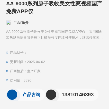
AA-9000系列原子吸收美女性爽视频国产
免费APP仪
产品简介
AA-9000系列原子吸收美女性爽视频国产免费APP仪，采用横向
加热纵向塞曼背景校正且磁场强度连续可变技术，继续领航国产
高*原子吸收。 该仪器在石墨炉扣背景性能上得到质的提高，能
够满足地质、冶金、机械、化工、农业、食品、轻工、生物医
产品型号：
药、环境保护、材料科学等各领域背景干扰较为严重的复杂基质
样品日益迫切的元素含量分析需求。
更新时间：2025-04-02
厂商性质：生产厂家
访问量：3390
13810146393
产品咨询