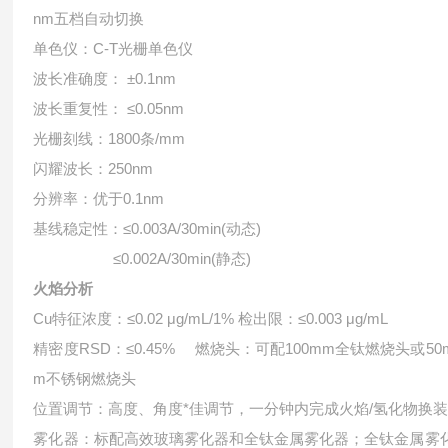
nm五档自动切换
单色仪：C-T光栅单色仪
波长准确度： ±0.1nm
波长重复性： ≤0.05nm
光栅刻线：1800条/mm
闪耀波长：250nm
分辨率：优于0.1nm
基线稳定性：≤0.003A/30min(动态)
≤0.002A/30min(静态)
火焰分析
Cu特征浓度：≤0.02 μg/mL/1% 检出限：≤0.003 μg/mL
精密度RSD：≤0.45% 燃烧头：可配100mm全钛燃烧头或50
m不锈钢燃烧头
位置调节：高度、角度*佳调节，一分钟内完成火焰/氢化物换
雾化器：标配高效玻璃雾化器和全钛金属雾化器；全钛金属雾