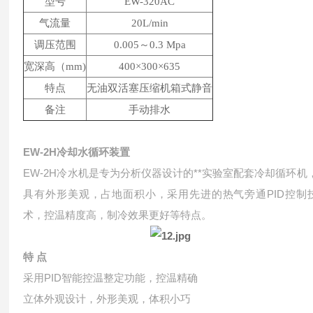
型号
EW-320AC
气流量
20L/min
调压范围
0.005～0.3 Mpa
宽深高（mm)
400×300×635
特点
无油双活塞压缩机箱式静音
备注
手动排水
EW-2H冷却水循环装置
EW-2H冷水机是专为分析仪器设计的**实验室配套冷却循环机
具有外形美观，占地面积小，采用先进的热气旁通PID控制
术，控温精度高，制冷效果更好等特点。
特 点
采用PID智能控温整定功能，控温精确
立体外观设计，外形美观，体积小巧