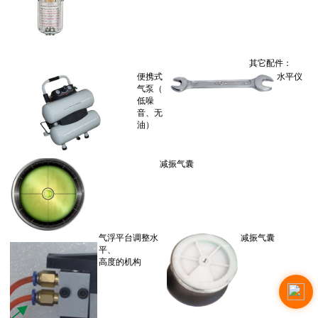
其它配件：
便携式
水平仪
气泵（
低噪
音、无
油）
减振气囊
气浮平台调整水
减振气囊
平、
高度的机构