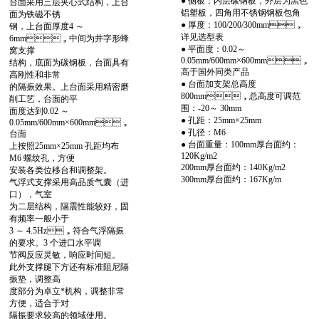
● 侧板：内层碳钢板，外层为黑色
台面采用三层夹心式结构，上台
铝塑板，四角用不锈钢钢板包角
面为铁磁不锈
● 厚度：100/200/300mm，
钢，上台面厚度4 ～
详见选型表
6mm，中间为井字形蜂
● 平面度：0.02～
窝支撑
0.05mm/600mm×600mm，
结构，底面为碳钢板，台面具有
高于国外同类产品
高刚性和非常
● 台面加支架总高度
的隔振效果。上台面采用精密磨
800mm，总高度可调范
削工艺，台面的平
围：-20～ 30mm
面度达到0.02 ～
● 孔距：25mm×25mm
0.05mm/600mm×600mm，
● 孔径：M6
台面
● 台面重量：100mm厚台面约：
上按照25mm×25mm 孔距均布
120Kg/m2
M6 螺纹孔，方便
200mm厚台面约：140Kg/m2
安装各类位移台和调整架。
300mm厚台面约：167Kg/m
气浮式支撑采用高品质气囊（进
口），气室
为二层结构，隔震性能较好，固
有频率一般小于
3 ～ 4.5Hz，符合气浮隔振
的要求。3 个进口水平调
节阀反应灵敏，响应时间短。
此外支撑腿下方还有标准阻尼隔
振垫，调整高
度部分为卓立*机构，调整非常
方便，适合于对
隔振要求较高的领域使用。