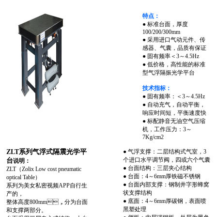
特点：
● 标准台面，厚度
100/200/300mm
● 采用进口气动元件、传
感器、气囊，品质有保证
● 固有频率＜3～4.5Hz
● 低价格，高性能的标准
型气浮隔振光学平台
技术指标：
● 固有频率：＜3～4.5Hz
● 自动充气，自动平衡，
响应时间短，平衡速度快
● 标配静音无油空气压缩
机，工作压力：3～
7Kg/cm2
ZLT系列
气浮式隔震光学平
● 气浮支撑：二层结构式气室，3
个进口水平调节阀，四或六个气囊
台
说明：
● 台面结构：三层夹心结构
ZLT（Zolix Low cost pneumatic
● 台面：4～6mm厚铁磁不锈钢
optical Table）
● 台面内部支撑：钢制井字形蜂窝
系列为美女私密视频APP自行生
状支撑结构
产的，
● 底面：4～6mm厚碳钢，表面喷
整体高度800mm，分为台面
黑塑处理
和支撑两部分。