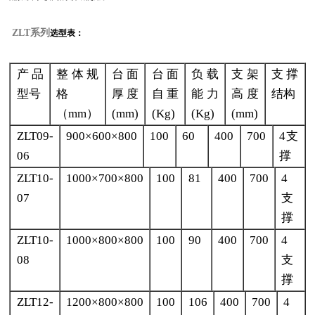
ZLT系列
选型表：
产品
整体规
台面
台面
负载
支架
支撑
型号
格
厚度
自重
能力
高度
结构
（mm）
(mm)
(Kg)
(Kg)
(mm)
ZLT09-
900×600×800
100
60
400
700
4支
06
撑
ZLT10-
1000×700×800
100
81
400
700
4
07
支
撑
ZLT10-
1000×800×800
100
90
400
700
4
08
支
撑
ZLT12-
1200×800×800
100
106
400
700
4